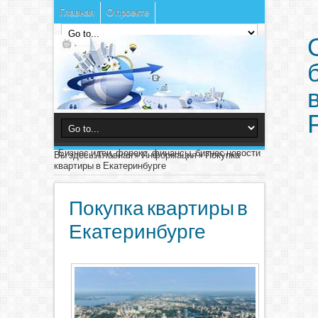
Главная
О проекте
Бизнес идеи, форекс, финансы, бизнес новости
Вы здесь:
Главная
»
Информация
»
Покупка
квартиры в Екатеринбурге
Покупка квартиры в
Екатеринбурге