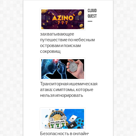
Cloud
Quest
—
захватывающее
путешествие по небесным
островам и поискам
сокровищ
Транзиторная ишемическая
атака: симптомы, которые
нельзя игнорировать
Безопасность в онлайн-