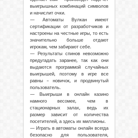
выигрышных комбинаций символов
и начислит очки.
— Автоматы Вулкан имеют
сертификации от разработчиков и
настроены на честные игры, то есть
значительно больше отдают
игрокам, чем забирают себе.
— Результаты спинов невозможно
предугадать заранее, так как они
выдаются программой случайных
выигрышей, поэтому в игре все
равны – новичок, и продвинутый
пользователь.
— Выигрыши в онлайн казино
намного весомее, чем в
стационарных залах, ведь их
размер зависит от количества
посетителей, а здесь их миллионы.
— Играть в автоматы онлайн всегда
безопасно для пользователя,