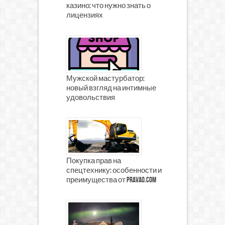
казино: что нужно знать о
лицензиях
Мужской мастурбатор:
новый взгляд на интимные
удовольствия
Покупка прав на
спецтехнику: особенности и
преимущества от prava0.com