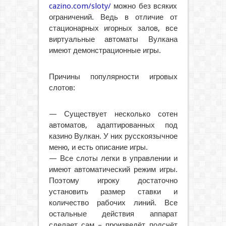
cazino.com/sloty/
можно без всяких
ограничений. Ведь в отличие от
стационарных игорных залов, все
виртуальные автоматы Вулкана
имеют демонстрационные игры.
Причины популярности игровых
слотов:
— Существует несколько сотен
автоматов, адаптированных под
казино Вулкан. У них русскоязычное
меню, и есть описание игры.
— Все слоты легки в управлении и
имеют автоматический режим игры.
Поэтому игроку достаточно
установить размер ставки и
количество рабочих линий. Все
остальные действия аппарат
сделает сам – произведёт подсчёт