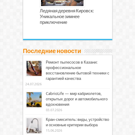
Ледяная деревня Кировск:
Уникальное зимнее
приключение
Последние новости
Ремонт пылесосов в Казани:
профессиональное
восстановление бытовой техники с
гарантией качества
24.07.2026
CabrioLife — мир кабриолетов,
открытых дорог и автомобильного
вдохновения
03.07.2026
Кран-смеситель: виды, устройство
и основные критерии выбора
15.06.2026