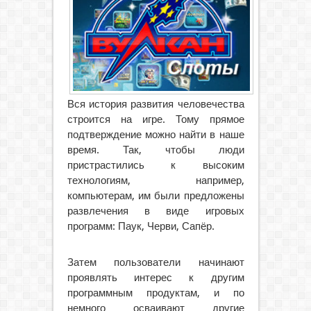
Вся история развития человечества
строится на игре. Тому прямое
подтверждение можно найти в наше
время. Так, чтобы люди
пристрастились к высоким
технологиям, например,
компьютерам, им были предложены
развлечения в виде игровых
программ: Паук, Черви, Сапёр.
Затем пользователи начинают
проявлять интерес к другим
программным продуктам, и по
немного осваивают другие