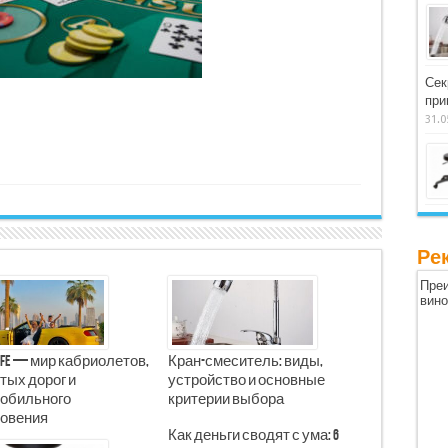
Сек
при
31.0
Ре
Преи
вин
Life — мир кабриолетов,
Кран-смеситель: виды,
тых дорог и
устройство и основные
обильного
критерии выбора
овения
Как деньги сводят с ума: 6