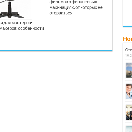
фильмов о финансовых
махинациях, от которых не
оторваться
я для мастеров-
махеров: особенности
Но
Оте
10.0