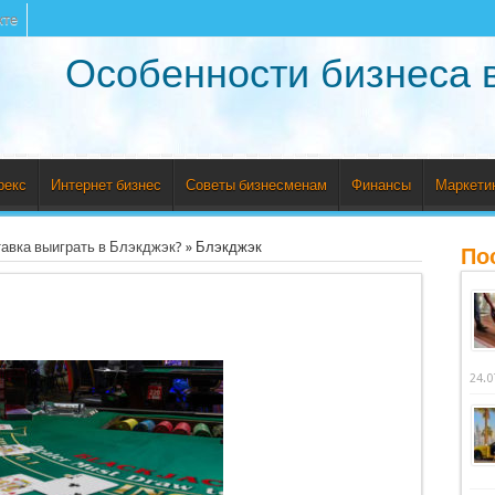
кте
Особенности бизнеса 
рекс
Интернет бизнес
Советы бизнесменам
Финансы
Маркети
тавка выиграть в Блэкджэк?
»
Блэкджэк
По
24.0