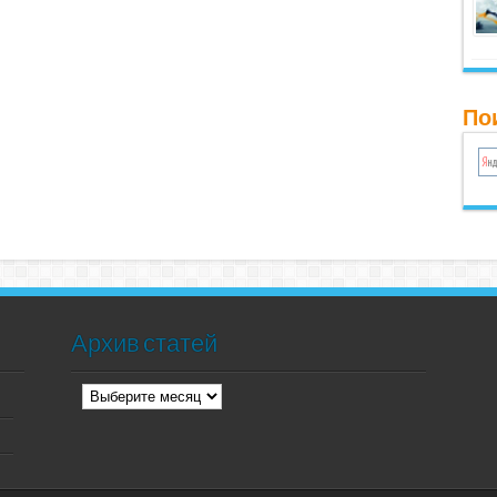
Пои
Архив статей
Архив
статей