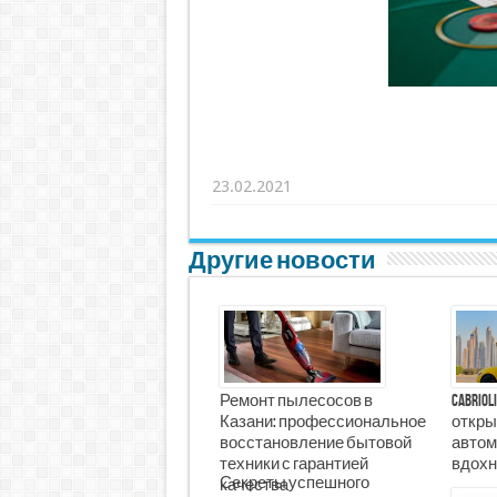
23.02.2021
Другие новости
Ремонт пылесосов в
Cabrio
Казани: профессиональное
откры
восстановление бытовой
автом
техники с гарантией
вдохн
Секреты успешного
качества