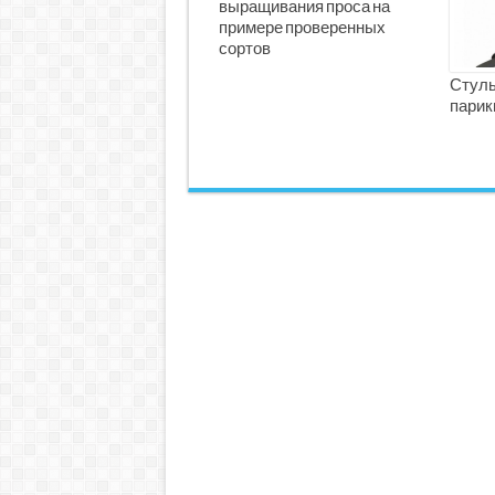
выращивания проса на
примере проверенных
сортов
Стуль
парик