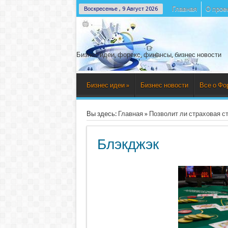
Главная
О прое
Воскресенье , 9 Август 2026
Бизнес идеи, форекс, финансы, бизнес новости
Бизнес идеи
»
Бизнес новости
Все о Фо
Вы здесь:
Главная
»
Позволит ли страховая с
Блэкджэк