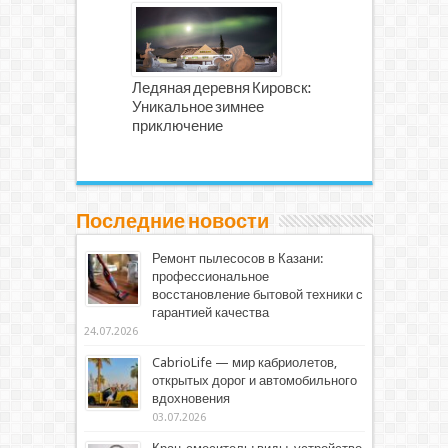
Ледяная деревня Кировск:
Уникальное зимнее
приключение
Последние новости
Ремонт пылесосов в Казани:
профессиональное
восстановление бытовой техники с
гарантией качества
24.07.2026
CabrioLife — мир кабриолетов,
открытых дорог и автомобильного
вдохновения
03.07.2026