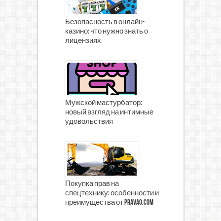
Безопасность в онлайн-
казино: что нужно знать о
лицензиях
Мужской мастурбатор:
новый взгляд на интимные
удовольствия
Покупка прав на
спецтехнику: особенности и
преимущества от prava0.com