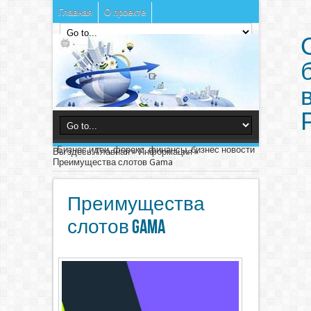
Главная
О проекте
Бизнес идеи, форекс, финансы, бизнес новости
Вы здесь:
Главная
»
Информация
»
Преимущества слотов Gama
Преимущества
слотов Gama