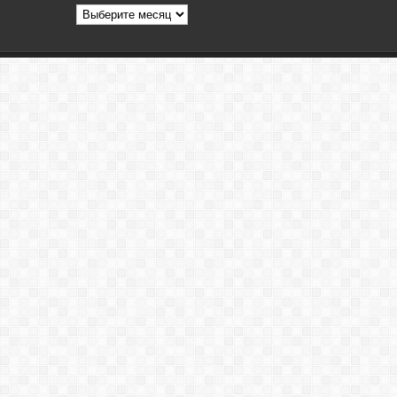
Архив
статей