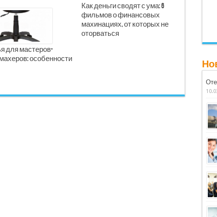
Как деньги сводят с ума: 6
фильмов о финансовых
махинациях, от которых не
оторваться
я для мастеров-
махеров: особенности
Но
Оте
10.0