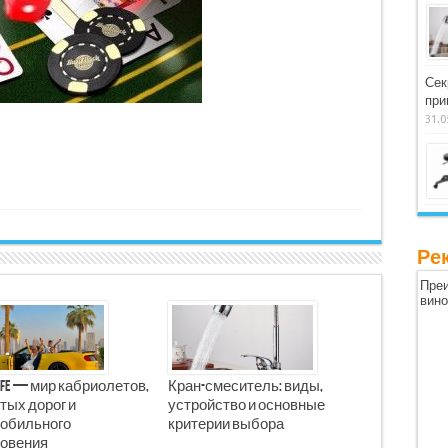
Сек
при
31.0
Ре
Преи
вин
Life — мир кабриолетов,
Кран-смеситель: виды,
тых дорог и
устройство и основные
обильного
критерии выбора
овения