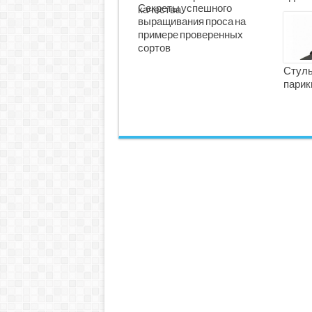
Секреты успешного
качества
выращивания проса на
примере проверенных
сортов
Стуль
парик