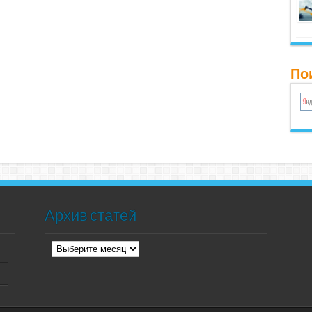
Пои
Архив статей
Архив
статей