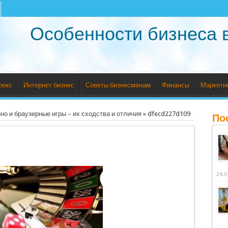
Особенности бизнеса 
рекс
Интернет бизнес
Советы бизнесменам
Финансы
Маркети
о и браузерные игры – их сходства и отличия
»
dfecd227d109
По
24.0