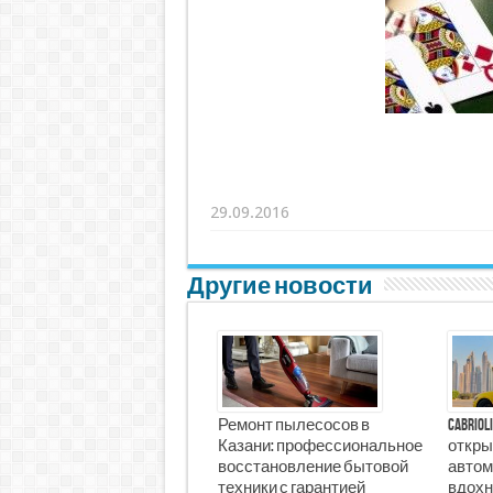
29.09.2016
Другие новости
Ремонт пылесосов в
Cabrio
Казани: профессиональное
откры
восстановление бытовой
автом
техники с гарантией
вдохн