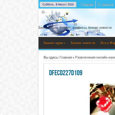
Главная
О проекте
Суббота , 8 Август 2026
Бизнес идеи, форекс, финансы, бизнес новости
Бизнес идеи
»
Бизнес новости
Все о Фо
Вы здесь:
Главная
»
Развлечения онлайн-казин
dfecd227d109