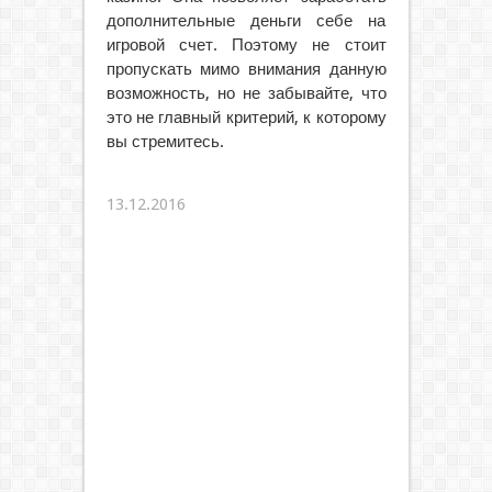
дополнительные деньги себе на
игровой счет. Поэтому не стоит
пропускать мимо внимания данную
возможность, но не забывайте, что
это не главный критерий, к которому
вы стремитесь.
13.12.2016