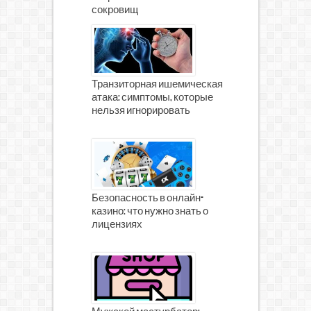
сокровищ
Транзиторная ишемическая
атака: симптомы, которые
нельзя игнорировать
Безопасность в онлайн-
казино: что нужно знать о
лицензиях