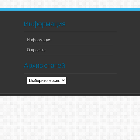
Информация
Информация
О проекте
Архив статей
Архив
статей