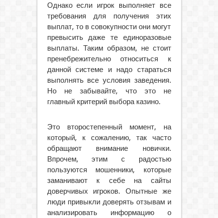
Однако если игрок выполняет все
требования для получения этих
выплат, то в совокупности они могут
превысить даже те единоразовые
выплаты. Таким образом, не стоит
пренебрежительно относиться к
данной системе и надо стараться
выполнять все условия заведения.
Но не забывайте, что это не
главный критерий выбора казино.
Это второстепенный момент, на
который, к сожалению, так часто
обращают внимание новички.
Впрочем, этим с радостью
пользуются мошенники, которые
заманивают к себе на сайты
доверчивых игроков. Опытные же
люди привыкли доверять отзывам и
анализировать информацию о