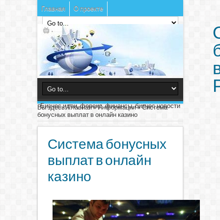
Главная
О проекте
Бизнес идеи, форекс, финансы, бизнес новости
Вы здесь:
Главная
»
Информация
»
Система
бонусных выплат в онлайн казино
Система бонусных
выплат в онлайн
казино