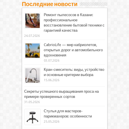
Последние новости
Ремонт пылесосов в Казани:
профессиональное
восстановление бытовой техники с
гарантией качества
24.07.2026
CabrioLife — мир кабриолетов,
открытых дорог и автомобильного
вдохновения
03.07.2026
Кран-смеситель: виды, устройство
и основные критерии выбора
15.06.2026
Секреты успешного выращивания проса на
примере проверенных сортов
31.05.2026
Стулья для мастеров-
парикмахеров: особенности
25.05.2026