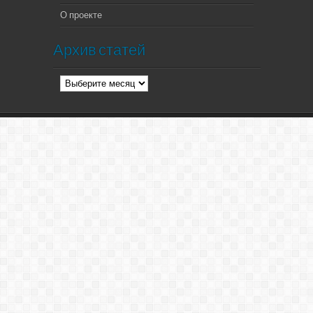
О проекте
Архив статей
Архив
статей