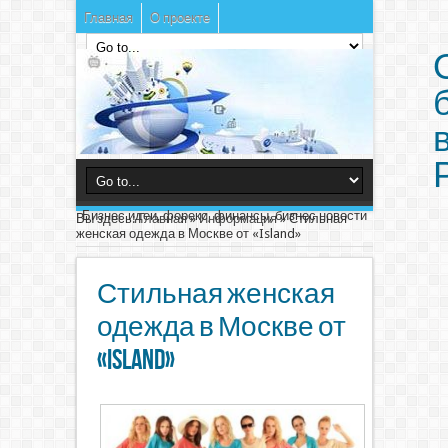
Главная
О проекте
Бизнес идеи, форекс, финансы, бизнес новости
Вы здесь:
Главная
»
Информация
»
Стильная
женская одежда в Москве от «Island»
Стильная женская
одежда в Москве от
«Island»