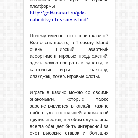
платформы
http://goldenazart.ru/gde-
nahoditsya-treasury-island/
.
Почему именно это онлайн казино?
Все очень просто, в Treasury Island
очень широкий азартный
ассортимент игровых предложений,
здесь можно поиграть в рулетку, в
карточные игры — баккару,
блэкджек, покер, игровые слоты.
Играть в казино можно со своими
знакомыми, которые также
зарегистрируются в онлайн казино
либо с уже состоявшейся командой
других игроков, в любом случае игра
всегда обещает быть интересной за
счет высоких ставок и больших