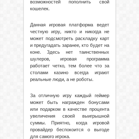
возможностей пополнить свой
кошелек.
Данная игровая платформа ведет
честную игру, никто и никогда не
может подсмотреть раскладку карт
и предугадать заранее, кто будет на
коне. Здесь нет таинственных
шулеров, игровая программа
работает четко, тем более что за
столами казино всегда играют
реальные люди, а не роботы.
За отличную игру каждый геймер
может быть награжден бонусами
или подарком в качестве процента
увеличения своей выигрышной
суммы. Приятно, когда игровой
провайдер беспокоится о выгоде
для самого игрока.