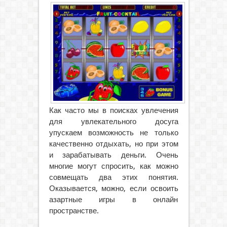
Как часто мы в поисках увлечения
для увлекательного досуга
упускаем возможность не только
качественно отдыхать, но при этом
и зарабатывать деньги. Очень
многие могут спросить, как можно
совмещать два этих понятия.
Оказывается, можно, если освоить
азартные игры в онлайн
пространстве.