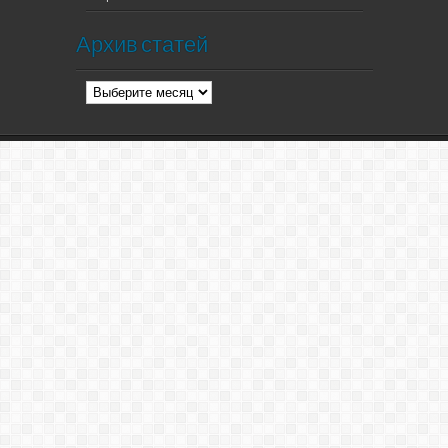
Архив статей
Архив
статей