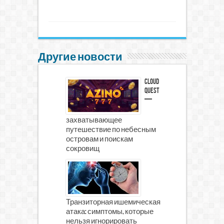
Другие новости
Cloud
Quest
—
захватывающее
путешествие по небесным
островам и поискам
сокровищ
Транзиторная ишемическая
атака: симптомы, которые
нельзя игнорировать