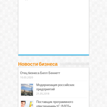
Новости бизнеса
Отец бизнеса Билл Беннетт
10.03.2020
Модернизация российских
предприятий
21.05.2018
Поставщик программного
обеспечения»1С: ВДГБ»