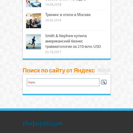
14.04.2018
Тренинг в отеле в Москве
30.03.2018
Smith & Nephew купила
американский бизнес
травматологии за 210 млн. USD
23.10.2017
Поиск по сайту от Яндекс
Информация