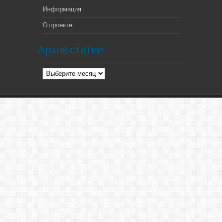
Информация
О проекте
Архив статей
Архив
статей