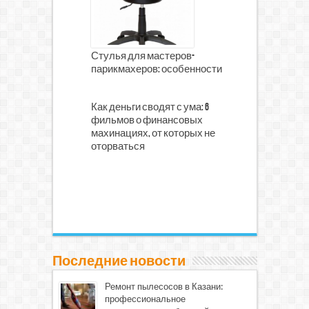
Стулья для мастеров-
парикмахеров: особенности
Как деньги сводят с ума: 6
фильмов о финансовых
махинациях, от которых не
оторваться
Последние новости
Ремонт пылесосов в Казани:
профессиональное