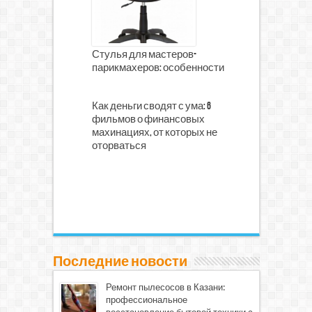
Стулья для мастеров-
парикмахеров: особенности
Как деньги сводят с ума: 6
фильмов о финансовых
махинациях, от которых не
оторваться
Последние новости
Ремонт пылесосов в Казани:
профессиональное