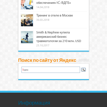
обеспечения»1С: ВДГБ»
14.04.2018
Тренинг в отеле в Москве
30.03.2018
Smith & Nephew купила
американский бизнес
травматологии за 210 млн. USD
23.10.2017
Поиск по сайту от Яндекс
Информация