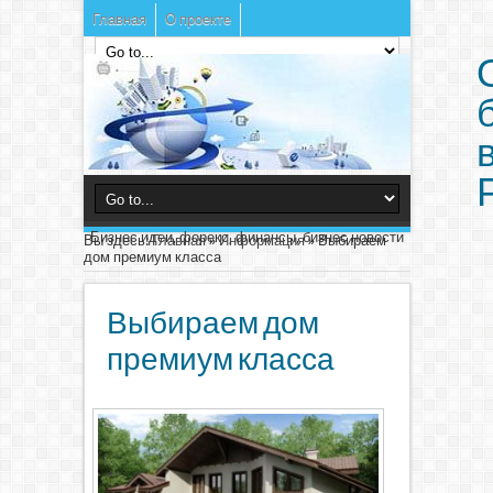
Главная
О проекте
Бизнес идеи, форекс, финансы, бизнес новости
Вы здесь:
Главная
»
Информация
»
Выбираем
дом премиум класса
Выбираем дом
премиум класса