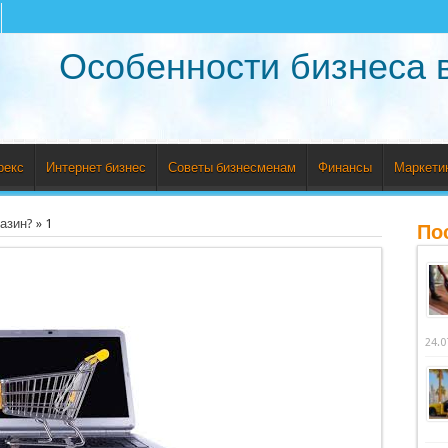
Особенности бизнеса 
рекс
Интернет бизнес
Советы бизнесменам
Финансы
Маркети
газин?
»
1
По
24.0