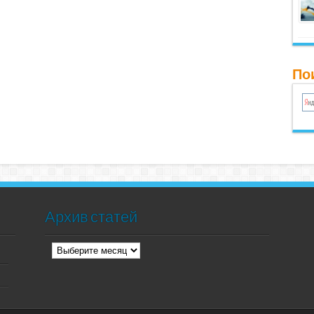
Пои
Архив статей
Архив
статей