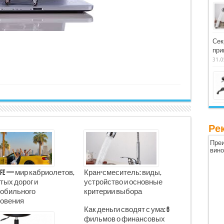
Сек
при
31.0
Ре
Преи
вин
Life — мир кабриолетов,
Кран-смеситель: виды,
тых дорог и
устройство и основные
обильного
критерии выбора
овения
Как деньги сводят с ума: 6
фильмов о финансовых