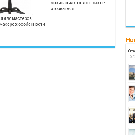
махинациях, от которых не
оторваться
я для мастеров-
махеров: особенности
Но
Оте
10.0