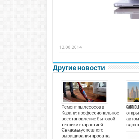
12.06.2014
Другие новости
Ремонт пылесосов в
Cabrio
Казани: профессиональное
откры
восстановление бытовой
автом
техники с гарантией
вдохн
Секреты успешного
качества
выращивания проса на