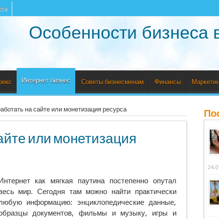
кте
Особенности бизнеса 
Интернет бизнес
рекс
Советы бизнесменам
Финансы
Маркетин
работать на сайте или монетизация ресурса
По
сайте или монетизация
24.0
Интернет как мягкая паутина постепенно опутал
весь мир. Сегодня там можно найти практически
любую информацию: энциклопедические данные,
образцы документов, фильмы и музыку, игры и