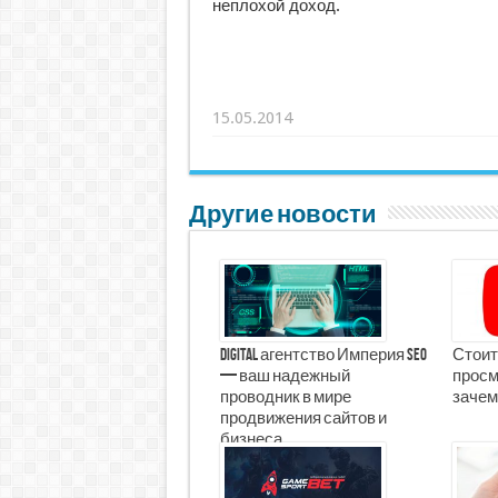
неплохой доход.
15.05.2014
Другие новости
Digital агентство Империя Seo
Стоит
— ваш надежный
просм
проводник в мире
зачем
продвижения сайтов и
бизнеса