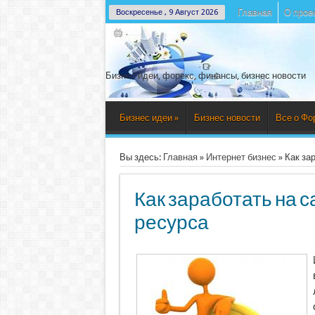
Главная
О прое
Воскресенье , 9 Август 2026
Бизнес идеи, форекс, финансы, бизнес новости
Бизнес идеи
»
Бизнес новости
Все о Фо
Вы здесь:
Главная
»
Интернет бизнес
»
Как за
Как заработать на 
ресурса