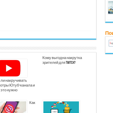
Пои
Кому выгодна накрутка
зрителей для Twitch?
 ли накручивать
отры Ютуб-канала и
 это нужно
Как