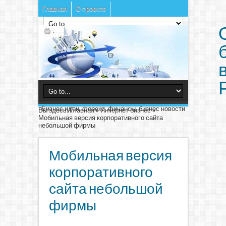
Главная
О проекте
Бизнес идеи, форекс, финансы, бизнес новости
Вы здесь:
Главная
»
Интернет бизнес
»
Мобильная версия корпоративного сайта
небольшой фирмы
Мобильная версия
корпоративного
сайта небольшой
фирмы