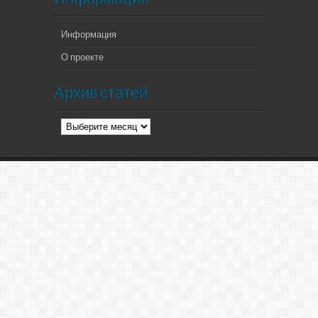
Информация
О проекте
Архив статей
Архив
статей