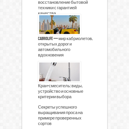
восстановление бытовой
техники с гарантией
качества
CabrioLife — мир кабриолетов,
открытых дорог и
автомобильного
вдохновения
Кран-смеситель: виды,
устройство и основные
критерии выбора
Секреты успешного
выращивания проса на
примере проверенных
сортов