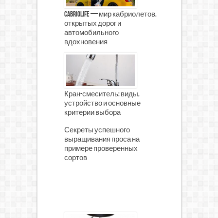
CabrioLife — мир кабриолетов,
открытых дорог и
автомобильного
вдохновения
Кран-смеситель: виды,
устройство и основные
критерии выбора
Секреты успешного
выращивания проса на
примере проверенных
сортов