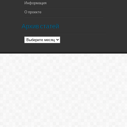
Информация
О проекте
Архив статей
Архив
статей