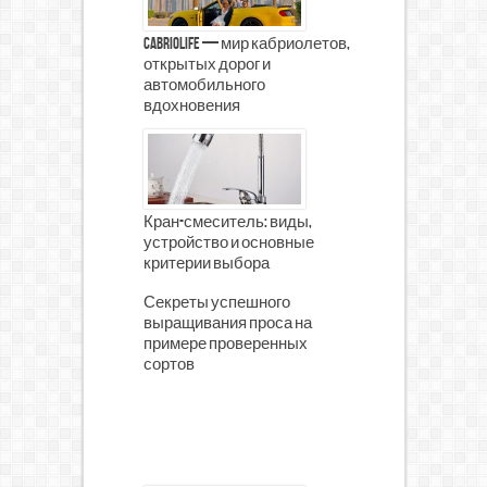
CabrioLife — мир кабриолетов,
открытых дорог и
автомобильного
вдохновения
Кран-смеситель: виды,
устройство и основные
критерии выбора
Секреты успешного
выращивания проса на
примере проверенных
сортов