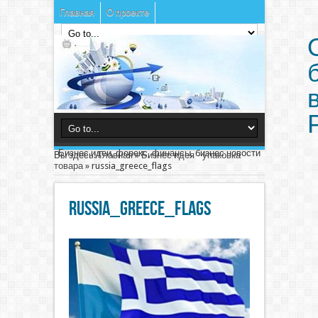
Главная
О проекте
Бизнес идеи, форекс, финансы, бизнес новости
Вы здесь:
Главная
»
Бизнес идея - упаковка
товара
»
russia_greece_flags
russia_greece_flags