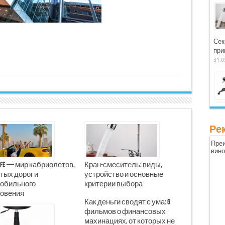
Сек
при
31.0
Ре
Преи
вин
Life — мир кабриолетов,
Кран-смеситель: виды,
тых дорог и
устройство и основные
обильного
критерии выбора
овения
Как деньги сводят с ума: 6
фильмов о финансовых
махинациях, от которых не