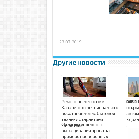
23.07.2019
Другие новости
Ремонт пылесосов в
Cabrio
Казани: профессиональное
откры
восстановление бытовой
автом
техники с гарантией
вдохн
Секреты успешного
качества
выращивания проса на
примере проверенных