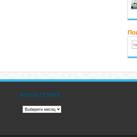
Пои
Архив статей
Архив
статей