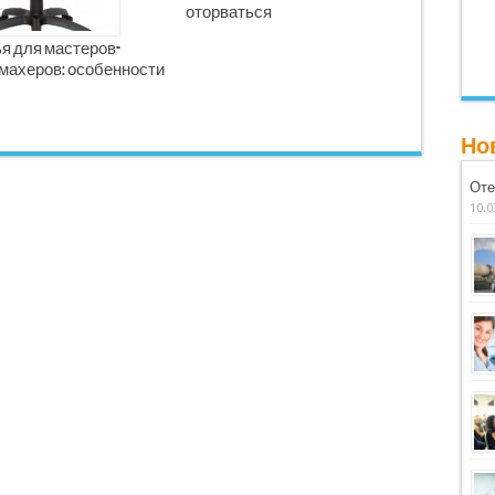
оторваться
я для мастеров-
махеров: особенности
Но
Оте
10.0