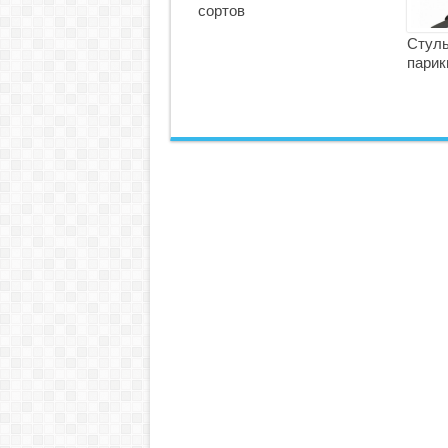
сортов
Стуль
парик