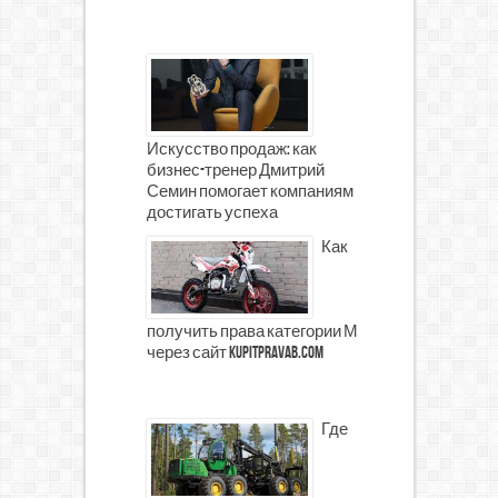
Искусство продаж: как
бизнес-тренер Дмитрий
Семин помогает компаниям
достигать успеха
Как
получить права категории М
через сайт kupitpravab.com
Где