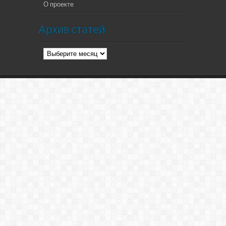
О проекте
Архив статей
Архив
статей