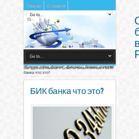
Главная
О проекте
Бизнес идеи, форекс, финансы, бизнес новости
Вы здесь:
Главная
»
Советы бизнесменам
»
БИК
банка что это?
БИК банка что это?