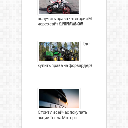
получить права категории М
через сайт kupitpravab.com
Где
купить права на форвардер?
Стоит ли сейчас покупать
акции Тесла Моторс