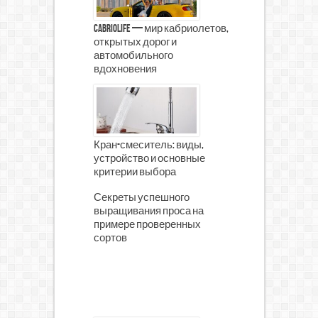
CabrioLife — мир кабриолетов,
открытых дорог и
автомобильного
вдохновения
Кран-смеситель: виды,
устройство и основные
критерии выбора
Секреты успешного
выращивания проса на
примере проверенных
сортов