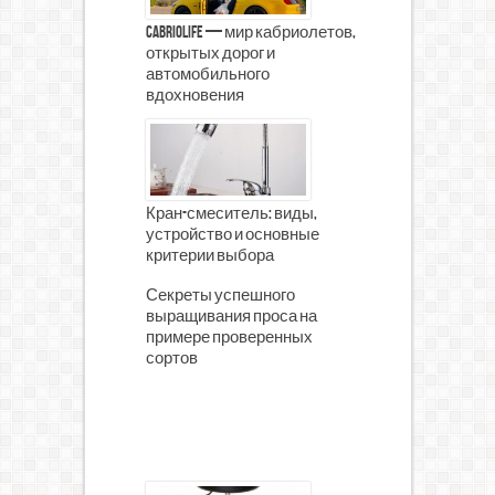
CabrioLife — мир кабриолетов,
открытых дорог и
автомобильного
вдохновения
Кран-смеситель: виды,
устройство и основные
критерии выбора
Секреты успешного
выращивания проса на
примере проверенных
сортов