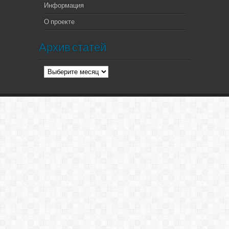
Информация
О проекте
Архив статей
Архив
статей