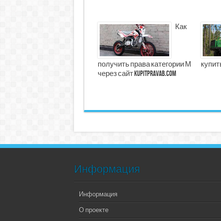
Как
получить права категории М
купит
через сайт kupitpravab.com
Информация
Информация
О проекте