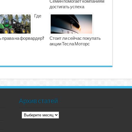
Семин помогает компаниям
достигать успеха
Где
ь права на форвардер?
Стоит ли сейчас покупать
акции Тесла Моторс
Архив статей
Архив
статей