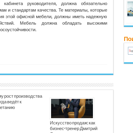
 кабинета руководителя, должна обязательно
мам и стандартам качества. Те материалы, которые
ия этой офисной мебели, должны иметь надежную
ействий. Мебель должна обладать высокими
носоустойчивости.
Пои
у рост производства
гда ведёт к
етанию
Искусство продаж: как
бизнес-тренер Дмитрий