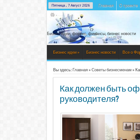
Главная
О проекте
Пятница , 7 Август 2026
Бизнес идеи, форекс, финансы, бизнес новости
Бизнес идеи
»
Бизнес новости
Все о Фо
Вы здесь:
Главная
»
Советы бизнесменам
»
Ка
Как должен быть о
руководителя?