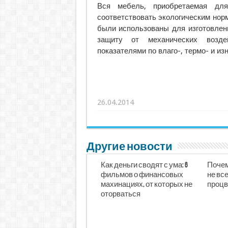
Вся мебель, приобретаемая для
соответствовать экологическим нор
были использованы для изготовлен
защиту от механических возд
показателями по влаго-, термо- и из
26.04.2014
Другие новости
Как деньги сводят с ума: 6
Почем
фильмов о финансовых
не все
махинациях, от которых не
процв
оторваться