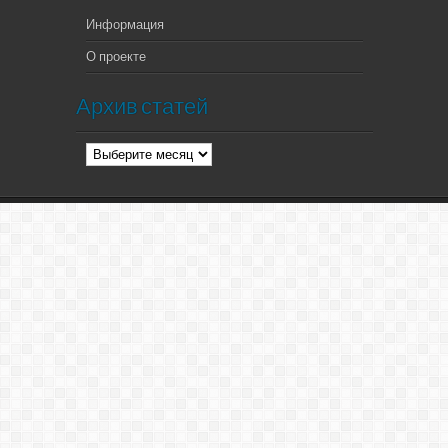
Информация
О проекте
Архив статей
Архив
статей