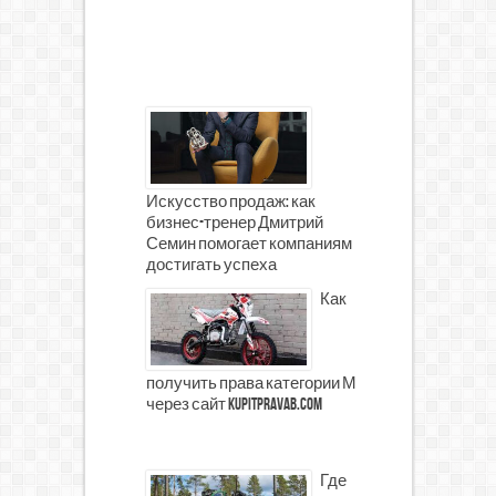
Искусство продаж: как
бизнес-тренер Дмитрий
Семин помогает компаниям
достигать успеха
Как
получить права категории М
через сайт kupitpravab.com
Где