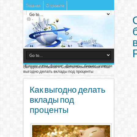
Главная
О проекте
Бизнес идеи, форекс, финансы, бизнес новости
Вы здесь:
Главная
»
Советы бизнесменам
»
Как
выгодно делать вклады под проценты
Как выгодно делать
вклады под
проценты