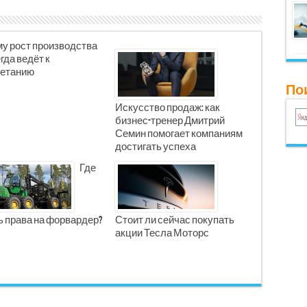
у рост производства
гда ведёт к
етанию
Пои
Искусство продаж: как
бизнес-тренер Дмитрий
Семин помогает компаниям
достигать успеха
Где
ь права на форвардер?
Стоит ли сейчас покупать
акции Тесла Моторс