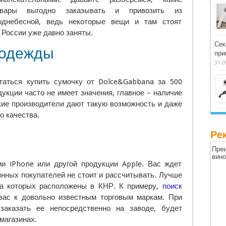
овары выгодно заказывать и привозить из
однебесной, ведь некоторые вещи и там стоят
 России уже давно заняты.
Сек
 одежды
при
31.0
таться купить сумочку от Dolce&Gabbana за 500
дукции часто не имеет значения, главное – наличие
кие производители дают такую возможность и даже
о качества.
Ре
Преи
вин
ии iPhone или другой продукции Apple. Вас ждет
янных покупателей не стоит и рассчитывать. Лучше
ха которых расположены в КНР. К примеру,
поиск
ас к довольно известным торговым маркам. При
заказать ее непосредственно на заводе, будет
магазинах.