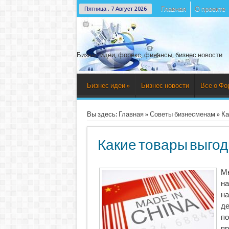
Главная
О проекте
Пятница , 7 Август 2026
Бизнес идеи, форекс, финансы, бизнес новости
Бизнес идеи
»
Бизнес новости
Все о Фо
Вы здесь:
Главная
»
Советы бизнесменам
»
Ка
Какие товары выгод
Мн
на
н
д
по
п