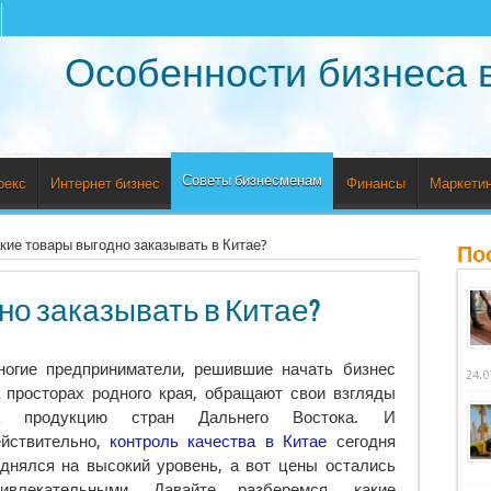
Особенности бизнеса 
Советы бизнесменам
рекс
Интернет бизнес
Финансы
Маркетин
кие товары выгодно заказывать в Китае?
По
но заказывать в Китае?
огие предприниматели, решившие начать бизнес
24.0
 просторах родного края, обращают свои взгляды
а продукцию стран Дальнего Востока.
И
ействительно,
контроль качества в Китае
сегодня
днялся на высокий уровень, а вот цены остались
ривлекательными. Давайте разберемся, какие