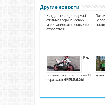
Другие новости
Как деньги сводят с ума: 6
Почем
фильмов о финансовых
не все
махинациях, от которых не
процв
оторваться
Как
получить права категории М
купит
через сайт kupitpravab.com