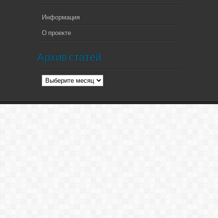
Информация
О проекте
Архив статей
Архив
статей