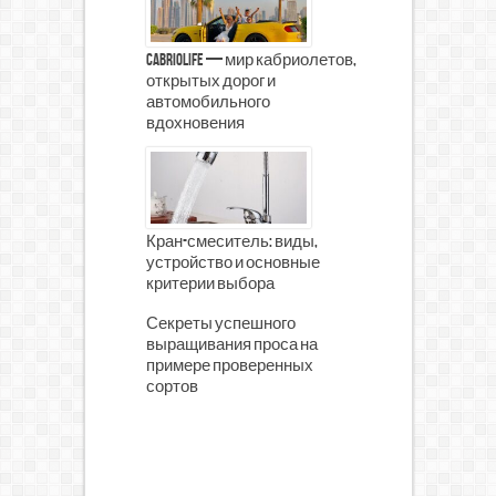
CabrioLife — мир кабриолетов,
открытых дорог и
автомобильного
вдохновения
Кран-смеситель: виды,
устройство и основные
критерии выбора
Секреты успешного
выращивания проса на
примере проверенных
сортов