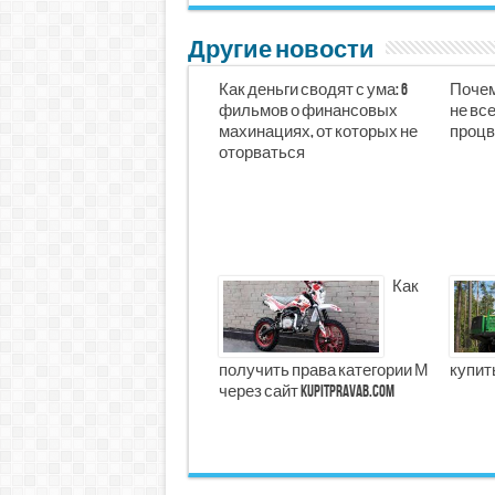
Другие новости
Как деньги сводят с ума: 6
Почем
фильмов о финансовых
не все
махинациях, от которых не
процв
оторваться
Как
получить права категории М
купит
через сайт kupitpravab.com