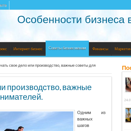
екте
Особенности бизнеса 
Советы бизнесменам
рекс
Интернет бизнес
Финансы
Маркетин
чать свое дело или производство, важные советы для
По
ли производство, важные
инимателей.
24.0
Одним из
важных
шагов