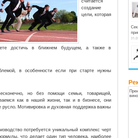
считается
создание
цели, которая
Сек
при
31.0
аете достичь в ближнем будущем, а также в
блемой, в особенности если при старте нужны
Ре
Преи
есконечно, но без помощи семьи, товарищей,
вин
аемся как в нашей жизни, так и в бизнесе, они
е русло. Мотивировка и духовная поддержка важны
оизводство потребуется уникальный комплекс черт
формулы, что делает один тип человека, наиболее