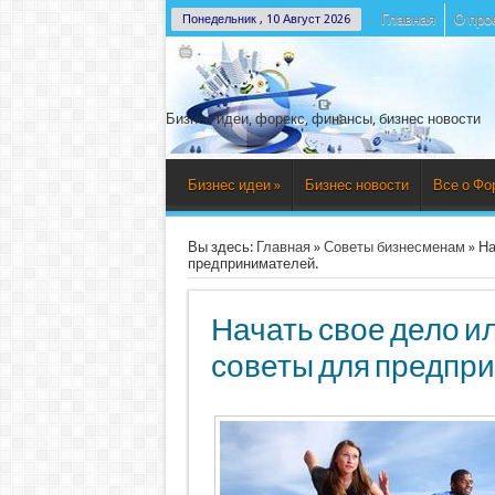
Главная
О про
Понедельник , 10 Август 2026
Бизнес идеи, форекс, финансы, бизнес новости
Бизнес идеи
»
Бизнес новости
Все о Фо
Вы здесь:
Главная
»
Советы бизнесменам
»
На
предпринимателей.
Начать свое дело и
советы для предпр