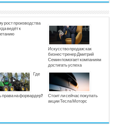
у рост производства
гда ведёт к
етанию
Искусство продаж: как
бизнес-тренер Дмитрий
Семин помогает компаниям
достигать успеха
Где
ь права на форвардер?
Стоит ли сейчас покупать
акции Тесла Моторс