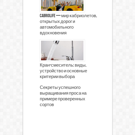
CabrioLife — мир кабриолетов,
открытых дорог и
автомобильного
вдохновения
Кран-смеситель: виды,
устройство и основные
критерии выбора
Секреты успешного
выращивания проса на
примере проверенных
сортов