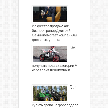
Искусство продаж: как
бизнес-тренер Дмитрий
Семин помогает компаниям
достигать успеха
Как
получить права категории М
через сайт kupitpravab.com
Где
купить права на форвардер?