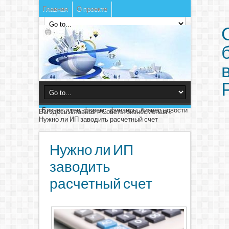
Главная
О проекте
Бизнес идеи, форекс, финансы, бизнес новости
Вы здесь:
Главная
»
Советы бизнесменам
»
Нужно ли ИП заводить расчетный счет
Нужно ли ИП
заводить
расчетный счет