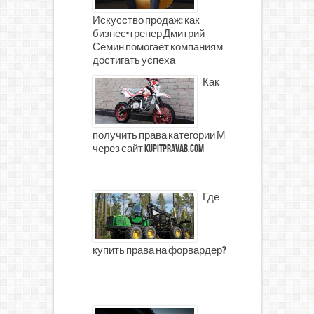
Искусство продаж: как
бизнес-тренер Дмитрий
Семин помогает компаниям
достигать успеха
Как
получить права категории М
через сайт kupitpravab.com
Где
купить права на форвардер?