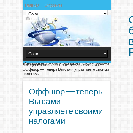
Главная
О проекте
Бизнес идеи, форекс, финансы, бизнес новости
Вы здесь:
Главная
»
Советы бизнесменам
»
Оффшор — теперь Вы сами управляете своими
налогами
Оффшор — теперь
Вы сами
управляете своими
налогами