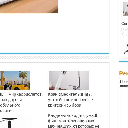
Сек
при
31.0
Ре
Преи
вин
Life — мир кабриолетов,
Кран-смеситель: виды,
тых дорог и
устройство и основные
обильного
критерии выбора
овения
Как деньги сводят с ума: 6
фильмов о финансовых
махинациях, от которых не