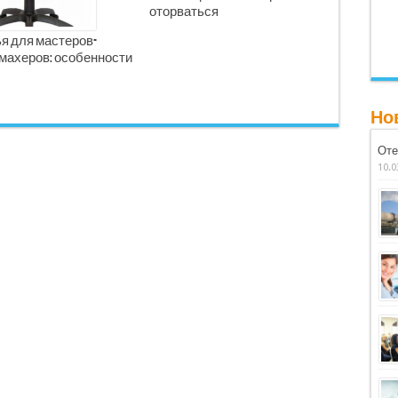
оторваться
я для мастеров-
махеров: особенности
Но
Оте
10.0