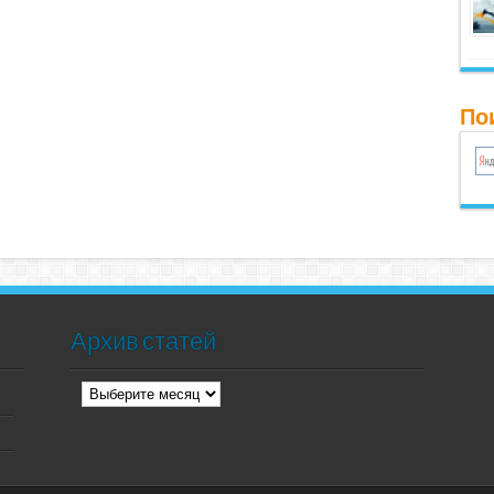
Пои
Архив статей
Архив
статей