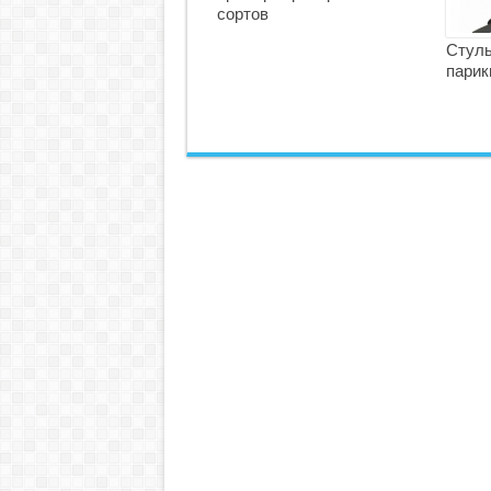
сортов
Стуль
парик