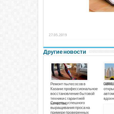
27.05.2019
Другие новости
Ремонт пылесосов в
Cabrio
Казани: профессиональное
откры
восстановление бытовой
автом
техники с гарантией
вдохн
Секреты успешного
качества
выращивания проса на
примере проверенных