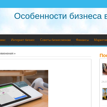
Особенности бизнеса 
рекс
Интернет бизнес
Советы бизнесменам
Финансы
Маркети
рименения
»
По
24.0