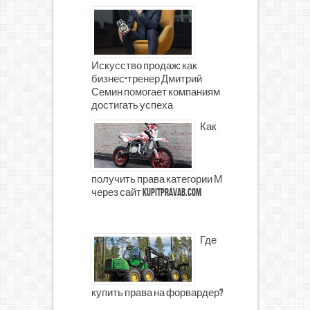
Искусство продаж: как
бизнес-тренер Дмитрий
Семин помогает компаниям
достигать успеха
Как
получить права категории М
через сайт kupitpravab.com
Где
купить права на форвардер?