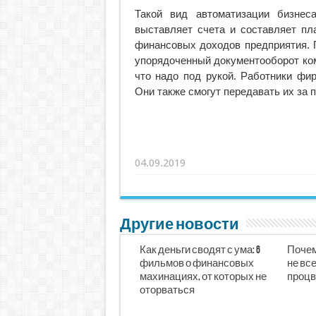
Такой вид автоматизации бизнес
выставляет счета и составляет пл
финансовых доходов предприятия. 
упорядоченный документооборот ко
что надо под рукой. Работники фи
Они также смогут передавать их за п
04.09.2019
Другие новости
Как деньги сводят с ума: 6
Почем
фильмов о финансовых
не все
махинациях, от которых не
процв
оторваться