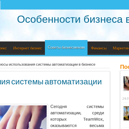
Особенности бизнеса 
Советы бизнесменам
рекс
Интернет бизнес
Финансы
Маркетин
юсы использования системы автоматизации в бизнесе
По
ия системы автоматизации
24.0
Сегодня системы
автоматизации, среди
которых TeamWox,
оказываются весьма