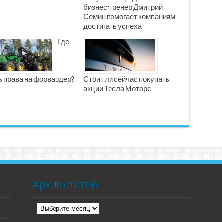
бизнес-тренер Дмитрий
Семин помогает компаниям
достигать успеха
Где
ь права на форвардер?
Стоит ли сейчас покупать
акции Тесла Моторс
Архив статей
Архив
статей