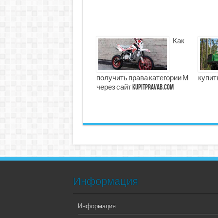
Как
получить права категории М
купит
через сайт kupitpravab.com
Информация
Информация