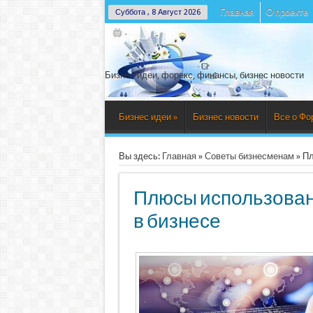
Главная
О проекте
Суббота , 8 Август 2026
Бизнес идеи, форекс, финансы, бизнес новости
Бизнес идеи
»
Бизнес новости
Все о Фо
Вы здесь:
Главная
»
Советы бизнесменам
»
Пл
Плюсы использован
в бизнесе