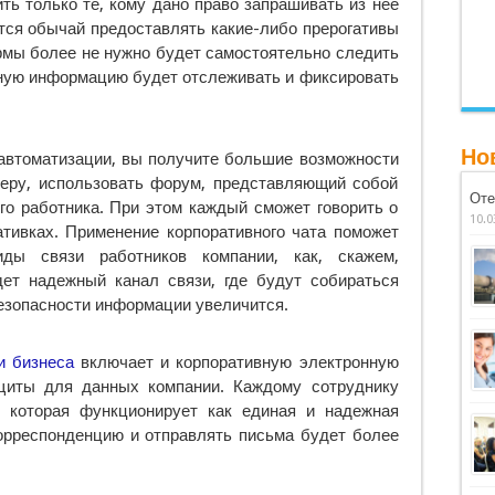
ить только те, кому дано право запрашивать из нее
тся обычай предоставлять какие-либо прерогативы
рмы более не нужно будет самостоятельно следить
нную информацию будет отслеживать и фиксировать
Но
автоматизации, вы получите большие возможности
меру, использовать форум, представляющий собой
Оте
го работника. При этом каждый сможет говорить о
10.0
ативках. Применение корпоративного чата поможет
ды связи работников компании, как, скажем,
ет надежный канал связи, где будут собираться
езопасности информации увеличится.
и бизнеса
включает и корпоративную электронную
щиты для данных компании. Каждому сотруднику
 которая функционирует как единая и надежная
корреспонденцию и отправлять письма будет более