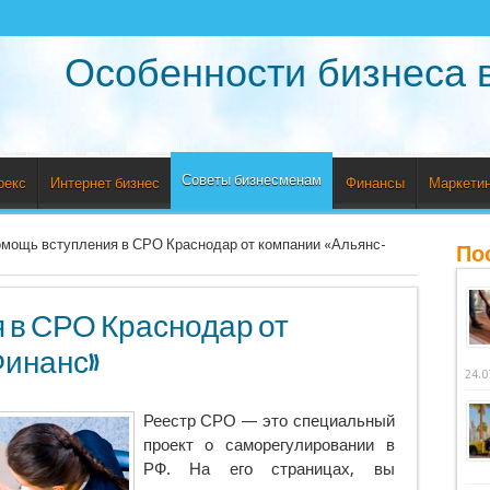
Особенности бизнеса 
Советы бизнесменам
рекс
Интернет бизнес
Финансы
Маркетин
мощь вступления в СРО Краснодар от компании «Альянс-
По
 в СРО Краснодар от
Финанс»
24.0
Реестр СРО — это специальный
проект о саморегулировании в
РФ. На его страницах, вы