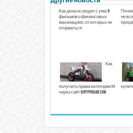
Другие новости
Как деньги сводят с ума: 6
Почем
фильмов о финансовых
не все
махинациях, от которых не
процв
оторваться
Как
получить права категории М
купит
через сайт kupitpravab.com