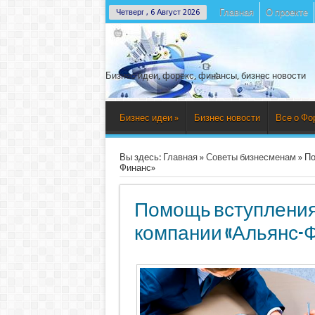
Главная
О проекте
Четверг , 6 Август 2026
Бизнес идеи, форекс, финансы, бизнес новости
Бизнес идеи
»
Бизнес новости
Все о Фо
Вы здесь:
Главная
»
Советы бизнесменам
»
По
Финанс»
Помощь вступления
компании «Альянс-