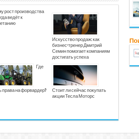
у рост производства
гда ведёт к
етанию
Искусство продаж: как
Пои
бизнес-тренер Дмитрий
Семин помогает компаниям
достигать успеха
Где
ь права на форвардер?
Стоит ли сейчас покупать
акции Тесла Моторс