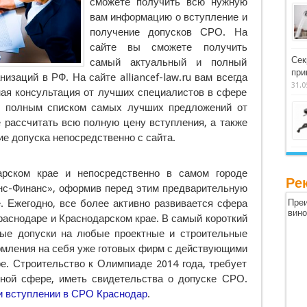
сможете получить всю нужную
вам информацию о
вступление и
получение допусков СРО. На
сайте вы сможете получить
Сек
самый актуальный и полный
при
изаций в РФ. На сайте alliancef-law.ru вам всегда
31.0
ная консультация от лучших специалистов в сфере
 с полным списком самых лучших предложений от
 рассчитать всю полную цену вступления, а также
е допуска непосредственно с сайта.
ском крае и непосредственно в самом городе
Ре
нс-Финанс», оформив перед этим предварительную
. Ежегодно, все более активно развивается сфера
Преи
вин
раснодаре и Краснодарском крае. В самый короткий
мые допуски на любые проектные и строительные
рмления на себя уже готовых фирм с действующими
е. Строительство к Олимпиаде 2014 года, требует
ной сфере, иметь свидетельства о допуске СРО.
 вступлении в СРО Краснодар
.