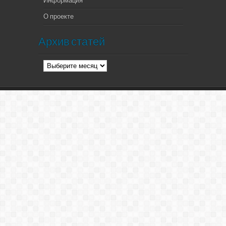
Информация
О проекте
Архив статей
Архив
статей