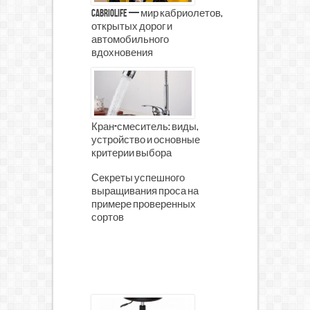
CabrioLife — мир кабриолетов,
открытых дорог и
автомобильного
вдохновения
Кран-смеситель: виды,
устройство и основные
критерии выбора
Секреты успешного
выращивания проса на
примере проверенных
сортов