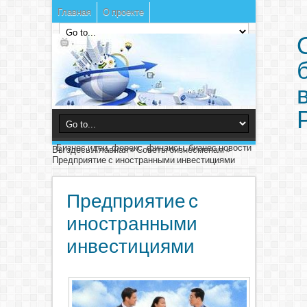
Главная
О проекте
Бизнес идеи, форекс, финансы, бизнес новости
Вы здесь:
Главная
»
Советы бизнесменам
»
Предприятие с иностранными инвестициями
Предприятие с
иностранными
инвестициями