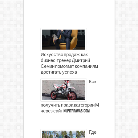
Искусство продаж: как
бизнес-тренер Дмитрий
Семин помогает компаниям
достигать успеха
Как
получить права категории М
через сайт kupitpravab.com
Где