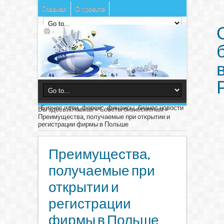
Главная
О проекте
Бизнес идеи, форекс, финансы, бизнес новости
Вы здесь:
Главная
»
Советы бизнесменам
»
Преимущества, получаемые при открытии и
регистрации фирмы в Польше
Преимущества,
получаемые при
открытии и
регистрации
фирмы в Польше