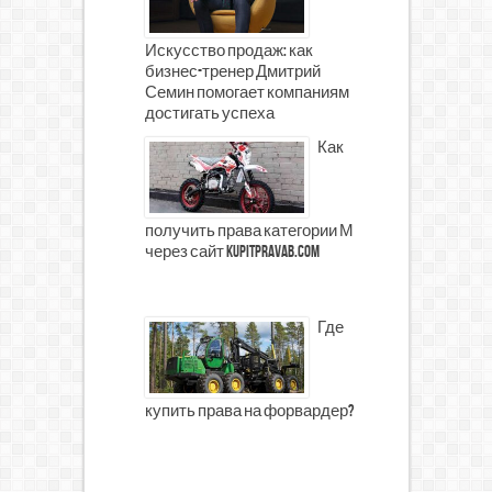
Искусство продаж: как
бизнес-тренер Дмитрий
Семин помогает компаниям
достигать успеха
Как
получить права категории М
через сайт kupitpravab.com
Где
купить права на форвардер?