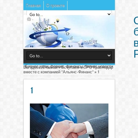
Главная
О проекте
Бизнес идеи, форекс, финансы, бизнес новости
Вы здесь:
Главная
»
Вступаем в СРО Краснодар
вместе с компанией "Альянс-Финанс"
»
1
1