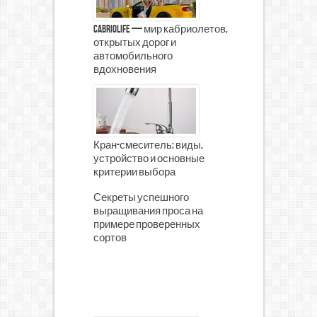
CabrioLife — мир кабриолетов,
открытых дорог и
автомобильного
вдохновения
Кран-смеситель: виды,
устройство и основные
критерии выбора
Секреты успешного
выращивания проса на
примере проверенных
сортов