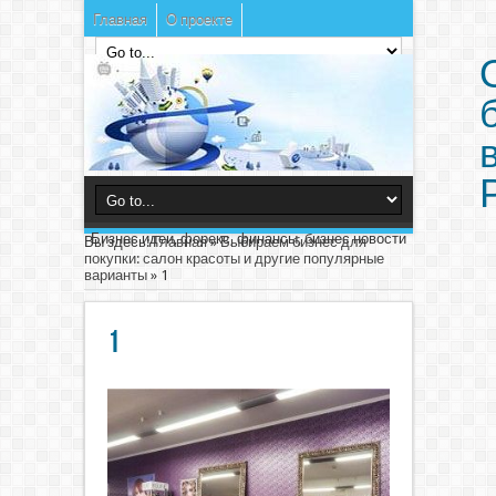
Главная
О проекте
Бизнес идеи, форекс, финансы, бизнес новости
Вы здесь:
Главная
»
Выбираем бизнес для
покупки: салон красоты и другие популярные
варианты
»
1
1