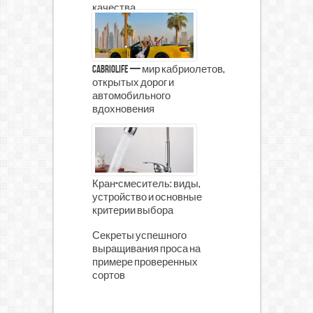
качества
CabrioLife — мир кабриолетов,
открытых дорог и
автомобильного
вдохновения
Кран-смеситель: виды,
устройство и основные
критерии выбора
Секреты успешного
выращивания проса на
примере проверенных
сортов