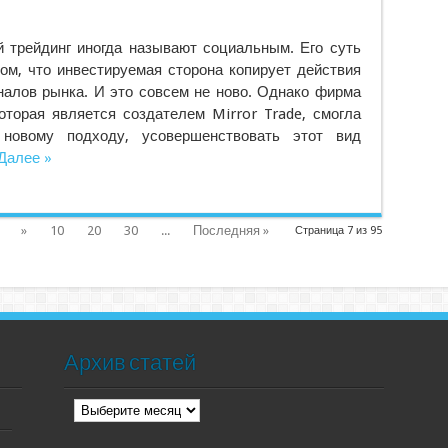
 трейдинг иногда называют социальным. Его суть
том, что инвестируемая сторона копирует действия
алов рынка. И это совсем не ново. Однако фирма
которая является создателем Mirror Trade, смогла
 новому подходу, усовершенствовать этот вид
Далее »
»
10
20
30
...
Последняя »
Страница 7 из 95
Архив статей
Архив
статей