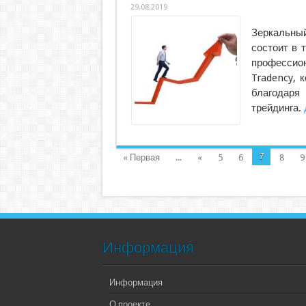
29.08.2019
Зеркальный
состоит в 
профессион
Tradency, 
благодаря
трейдинга.
7
« Первая
...
«
5
6
8
9
Информация
Информация
О проекте