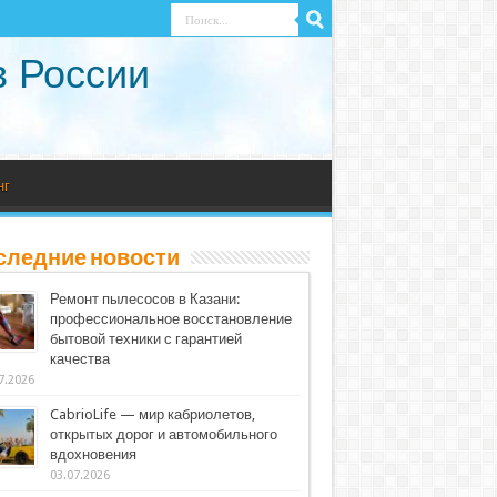
в России
нг
следние новости
Ремонт пылесосов в Казани:
профессиональное восстановление
бытовой техники с гарантией
качества
7.2026
CabrioLife — мир кабриолетов,
открытых дорог и автомобильного
вдохновения
03.07.2026