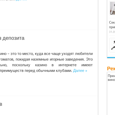
Сек
при
31.0
з депозита
ино – это то место, куда все чаще уходят любители
томатов, покидая наземные игорные заведения. Это
ельно, поскольку казино в интернете имеют
Ре
 преимуществ перед обычными клубами.
Далее »
Преи
вин
в