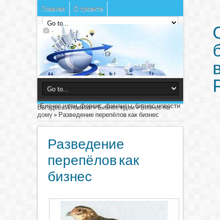
Главная
О проекте
Бизнес идеи, форекс, финансы, бизнес новости
Вы здесь:
Главная
»
Бизнес идеи
»
Бизнес на
дому
»
Разведение перепёлов как бизнес
Разведение
перепёлов как
бизнес