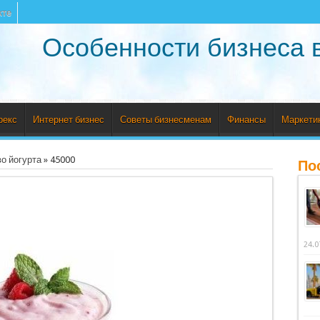
кте
Особенности бизнеса 
рекс
Интернет бизнес
Советы бизнесменам
Финансы
Маркети
о йогурта
»
45000
По
24.0