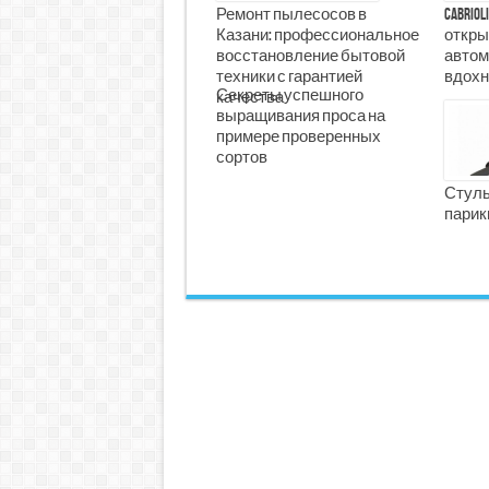
Ремонт пылесосов в
Cabrio
Казани: профессиональное
откры
восстановление бытовой
автом
техники с гарантией
вдохн
Секреты успешного
качества
выращивания проса на
примере проверенных
сортов
Стуль
парик