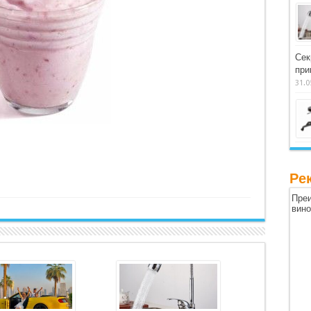
Сек
при
31.0
Ре
Преи
вин