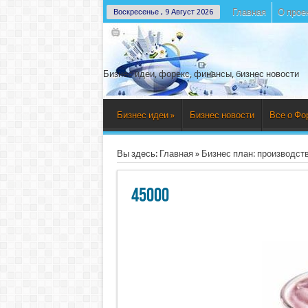
Главная
О прое
Воскресенье , 9 Август 2026
Бизнес идеи, форекс, финансы, бизнес новости
Бизнес идеи
»
Бизнес новости
Все о Фо
Вы здесь:
Главная
»
Бизнес план: производств
45000