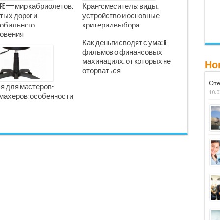
Life — мир кабриолетов,
Кран-смеситель: виды,
тых дорог и
устройство и основные
обильного
критерии выбора
овения
Как деньги сводят с ума: 6
фильмов о финансовых
махинациях, от которых не
Но
оторваться
Оте
я для мастеров-
10.0
махеров: особенности