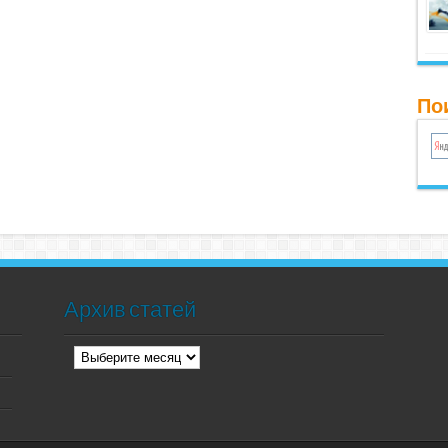
Пои
Архив статей
Архив
статей