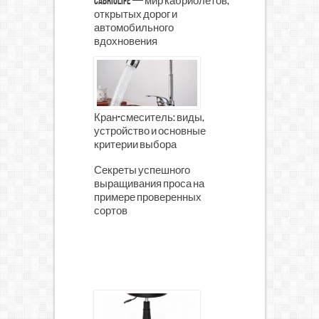
CabrioLife — мир кабриолетов,
открытых дорог и
автомобильного
вдохновения
Кран-смеситель: виды,
устройство и основные
критерии выбора
Секреты успешного
выращивания проса на
примере проверенных
сортов