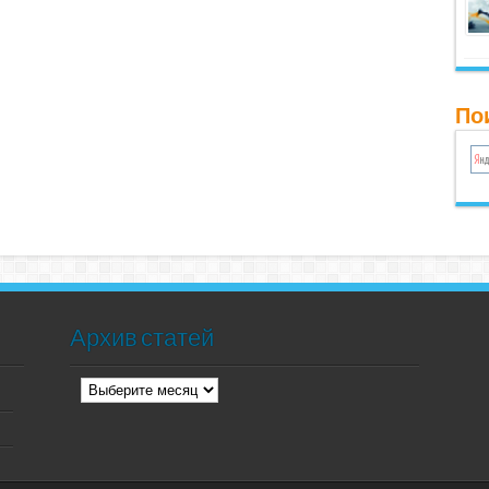
Пои
Архив статей
Архив
статей