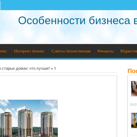
Особенности бизнеса 
рекс
Интернет бизнес
Советы бизнесменам
Финансы
Маркети
в старых домах: что лучше?
»
1
По
24.0