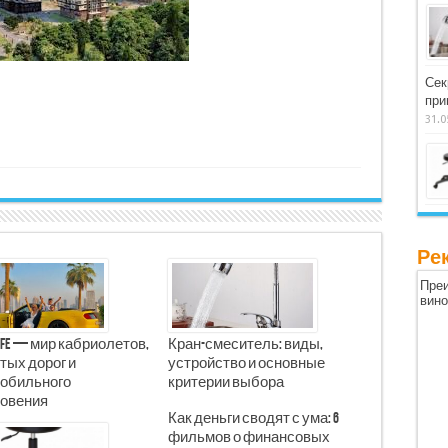
Сек
при
31.0
Ре
Преи
вин
Life — мир кабриолетов,
Кран-смеситель: виды,
тых дорог и
устройство и основные
обильного
критерии выбора
овения
Как деньги сводят с ума: 6
фильмов о финансовых