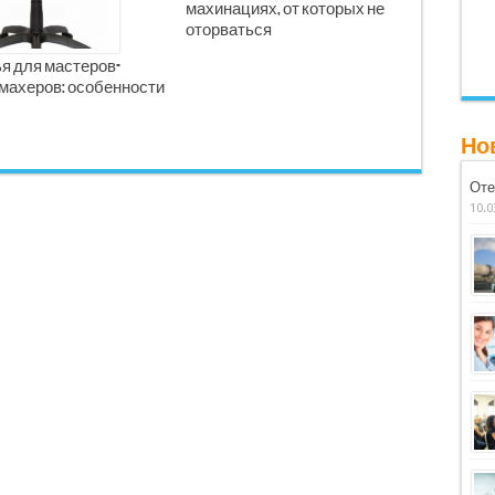
махинациях, от которых не
оторваться
я для мастеров-
махеров: особенности
Но
Оте
10.0