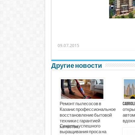
09.07.2015
Другие новости
Ремонт пылесосов в
Cabrio
Казани: профессиональное
откры
восстановление бытовой
автом
техники с гарантией
вдохн
Секреты успешного
качества
выращивания проса на