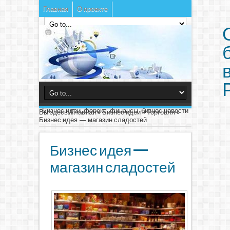
Главная
О проекте
Бизнес идеи, форекс, финансы, бизнес новости
Вы здесь:
Главная
»
Бизнес идеи
»
Торговля
»
Бизнес идея — магазин сладостей
Бизнес идея —
магазин сладостей