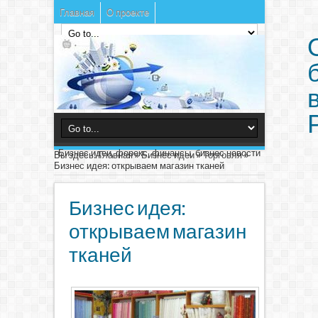
Главная
О проекте
Бизнес идеи, форекс, финансы, бизнес новости
Вы здесь:
Главная
»
Бизнес идеи
»
Торговля
»
Бизнес идея: открываем магазин тканей
Бизнес идея:
открываем магазин
тканей