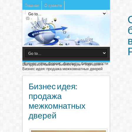
Главная
О проекте
Бизнес идеи, форекс, финансы, бизнес новости
Вы здесь:
Главная
»
Бизнес идеи
»
Торговля
»
Бизнес идея: продажа межкомнатных дверей
Бизнес идея:
продажа
межкомнатных
дверей