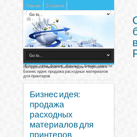
Главная
О проекте
Бизнес идеи, форекс, финансы, бизнес новости
Вы здесь:
Главная
»
Бизнес идеи
»
Торговля
»
Бизнес идея: продажа расходных материалов
для принтеров
Бизнес идея:
продажа
расходных
материалов для
принтеров